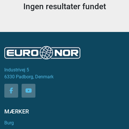
Ingen resultater fundet
Industrivej 5
6330 Padborg, Denmark
facebook
youtube
MÆRKER
Burg