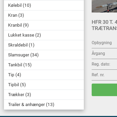
Kølebil
10
Kran
3
HFR 30 T.
Kranbil
9
TRÆTRAN
Lukket kasse
2
Opbygning
Skraldebil
1
Årgang
Slamsuger
34
Reg. dato:
Tankbil
15
Tip
4
Ref. nr.
Tipbil
5
Trækker
3
Trailer & anhænger
13