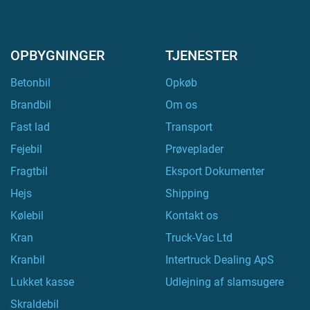
OPBYGNINGER
TJENESTER
Betonbil
Opkøb
Brandbil
Om os
Fast lad
Transport
Fejebil
Prøveplader
Fragtbil
Eksport Dokumenter
Hejs
Shipping
Kølebil
Kontakt os
Kran
Truck-Vac Ltd
Kranbil
Intertruck Dealing ApS
Lukket kasse
Udlejning af slamsugere
Skraldebil