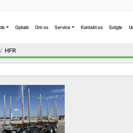
ste
Opkøb
Om os
Service
Kontakt os
Solgte
HFR