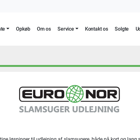
ste
Opkøb
Om os
Service
Kontakt os
Solgte
ige løsninger til udlejning af slamsugere, både på kort og lang s