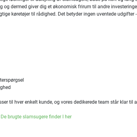
ng og dermed giver dig et økonomisk frirum til andre investeringe
igtige køretøjer til rådighed. Det betyder ingen uventede udgifter - 
terspørgsel
ighed
er til hver enkelt kunde, og vores dedikerede team står klar til at
 
De brugte slamsugere finder I her