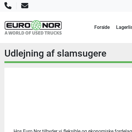
Telefon
E-mail
Forside
Lagerli
Udlejning af slamsugere
Hos Euro Nor tilbyder vi fleksible og økonomiske fordelagt