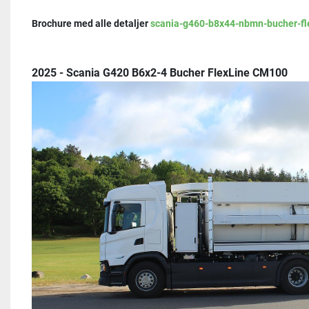
Brochure med alle detaljer 
scania-g460-b8x44-nbmn-bucher-fl
2025 - Scania G420 B6x2-4 Bucher FlexLine CM100