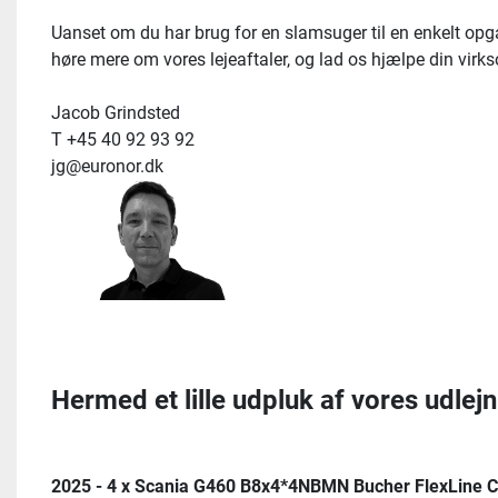
Uanset om du har brug for en slamsuger til en enkelt opgave
høre mere om vores lejeaftaler, og lad os hjælpe din vir
Jacob Grindsted
T +45 40 92 93 92
jg@euronor.dk
Hermed et lille udpluk af vores udlejn
2025 - 4 x Scania G460 B8x4*4NBMN Bucher FlexLine