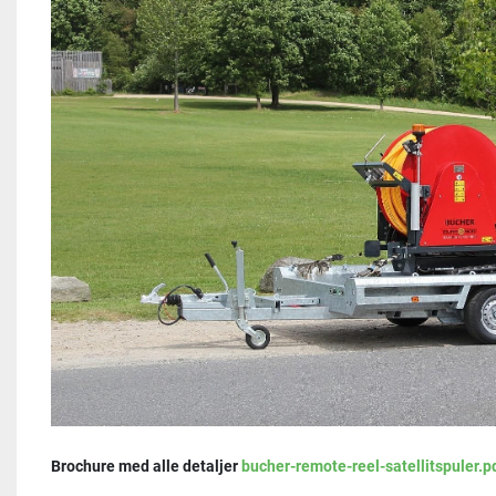
Brochure med alle detaljer 
bucher-remote-reel-satellitspuler.p