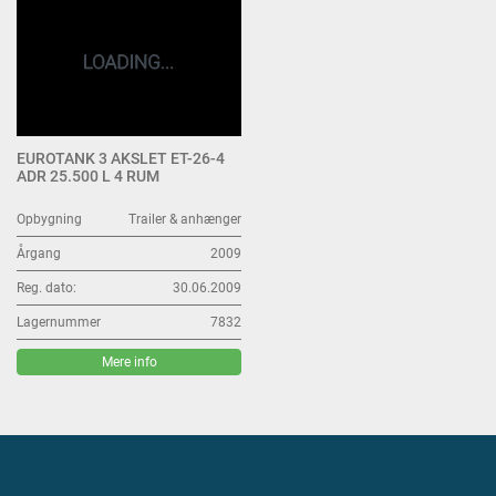
EUROTANK 3 AKSLET ET-26-4
ADR 25.500 L 4 RUM
Opbygning
Trailer & anhænger
Årgang
2009
Reg. dato:
30.06.2009
Lagernummer
7832
Mere info