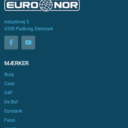
Industrivej 5
6330 Padborg, Denmark
facebook
youtube
MÆRKER
Burg
Case
DAF
De Buf
Eurotank
Fassi