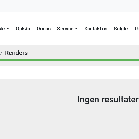
ste
Opkøb
Om os
Service
Kontakt os
Solgte
Renders
Ingen resultate