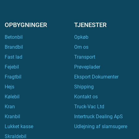
OPBYGNINGER
TJENESTER
Betonbil
Opkøb
Brandbil
Om os
Fast lad
Transport
Fejebil
Prøveplader
Fragtbil
Eksport Dokumenter
Hejs
Shipping
Kølebil
Kontakt os
Kran
Truck-Vac Ltd
Kranbil
Intertruck Dealing ApS
Lukket kasse
Udlejning af slamsugere
Skraldebil