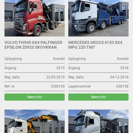
VOLVO FH540 6X4 PALFINGER
MERCEDES AROCS 4153 8X4
EPSILON Z092S SKOVKRAN
MPG 220 TM7
Opbygning
Kranbil
Opbygning
Kranbil
Årgang
2019
Årgang
2018
Reg. dato:
22-05-2019
Reg. dato:
04-12-2018
Ref. nr.
1038105
Lagernummer
538158
Mere info
Mere info