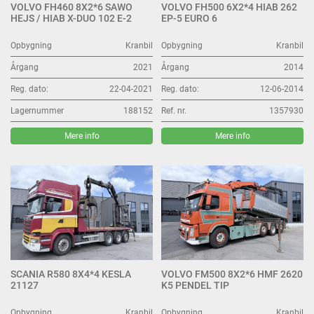
VOLVO FH460 8X2*6 SAWO
VOLVO FH500 6X2*4 HIAB 262
HEJS / HIAB X-DUO 102 E-2
EP-5 EURO 6
Opbygning
Kranbil
Opbygning
Kranbil
Årgang
2021
Årgang
2014
Reg. dato:
22-04-2021
Reg. dato:
12-06-2014
Lagernummer
188152
Ref. nr.
1357930
Mere info
Mere info
SCANIA R580 8X4*4 KESLA
VOLVO FM500 8X2*6 HMF 2620
21127
K5 PENDEL TIP
Opbygning
Kranbil
Opbygning
Kranbil