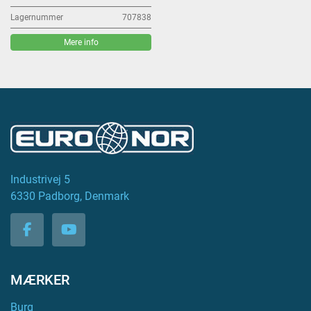
Lagernummer
707838
Mere info
Industrivej 5
6330 Padborg, Denmark
facebook
youtube
MÆRKER
Burg