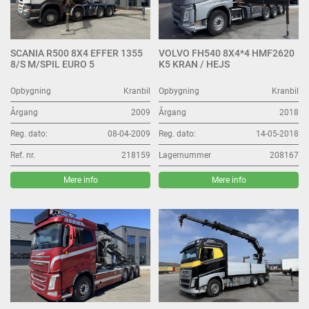
SCANIA R500 8X4 EFFER 1355
VOLVO FH540 8X4*4 HMF2620
8/S M/SPIL EURO 5
K5 KRAN / HEJS
Opbygning
Kranbil
Opbygning
Kranbil
Årgang
2009
Årgang
2018
Reg. dato:
08-04-2009
Reg. dato:
14-05-2018
Ref. nr.
218159
Lagernummer
208167
Mere info
Mere info