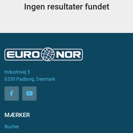
Ingen resultater fundet
Industrivej 5
6330 Padborg, Denmark
facebook
youtube
MÆRKER
Bucher