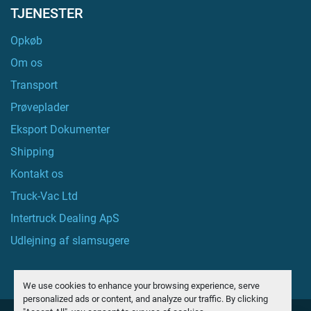
TJENESTER
Opkøb
Om os
Transport
Prøveplader
Eksport Dokumenter
Shipping
Kontakt os
Truck-Vac Ltd
Intertruck Dealing ApS
Udlejning af slamsugere
We use cookies to enhance your browsing experience, serve
personalized ads or content, and analyze our traffic. By clicking