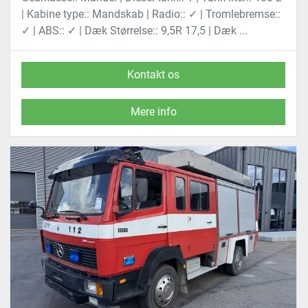
| Kabine type:: Mandskab | Radio:: ✓ | Tromlebremse::
✓ | ABS:: ✓ | Dæk Størrelse:: 9,5R 17,5 | Dæk ...
Kontakt os
Mere info