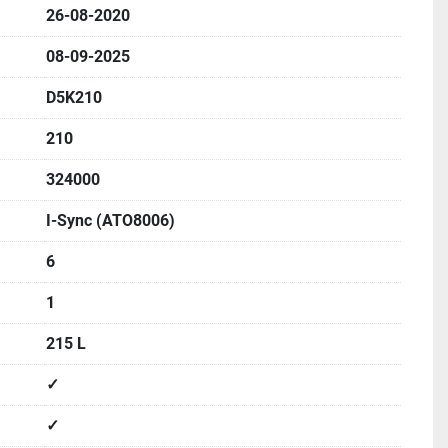
26-08-2020
08-09-2025
D5K210
210
324000
I-Sync (ATO8006)
6
1
215 L
✓
✓