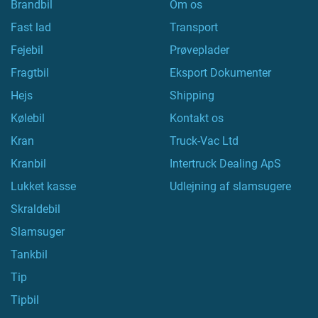
Brandbil
Om os
Fast lad
Transport
Fejebil
Prøveplader
Fragtbil
Eksport Dokumenter
Hejs
Shipping
Kølebil
Kontakt os
Kran
Truck-Vac Ltd
Kranbil
Intertruck Dealing ApS
Lukket kasse
Udlejning af slamsugere
Skraldebil
Slamsuger
Tankbil
Tip
Tipbil