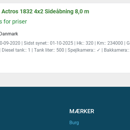
Actros 1832 4x2 Sideåbning 8,0 m
 for priser
 Danmark
30-09-2020 | Sidst synet:: 01-10-2025 | Hk:: 320 | Km:: 234000 | 
| Diesel tank:: 1 | Tank liter:: 500 | Spejlkamera:: ✓ | Bakkamera
MÆRKER
Burg