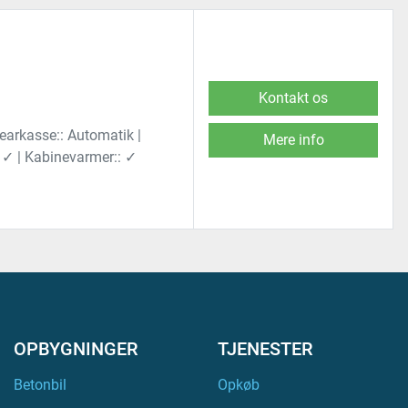
Kontakt os
Gearkasse:: Automatik |
Mere info
:: ✓ | Kabinevarmer:: ✓
OPBYGNINGER
TJENESTER
Betonbil
Opkøb