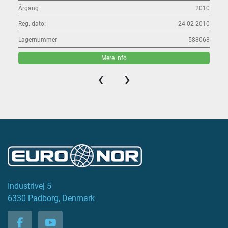
Årgang
2010
Reg. dato:
24-02-2010
Lagernummer
588068
Mere info
‹
›
Industrivej 5
6330 Padborg, Denmark