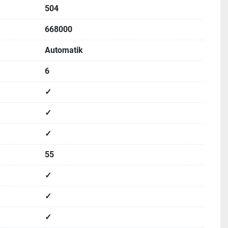
504
668000
Automatik
6
✓
✓
✓
55
✓
✓
✓