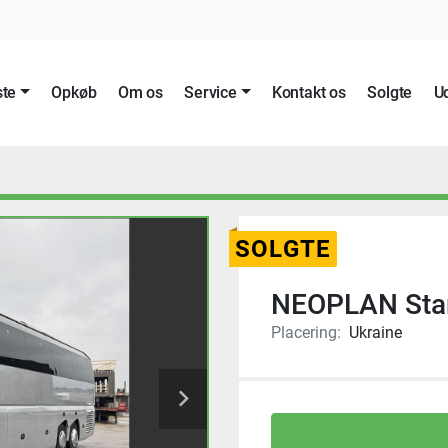
ste
Opkøb
Om os
Service
Kontakt os
Solgte
SOLGTE
NEOPLAN Star
Placering:
Ukraine