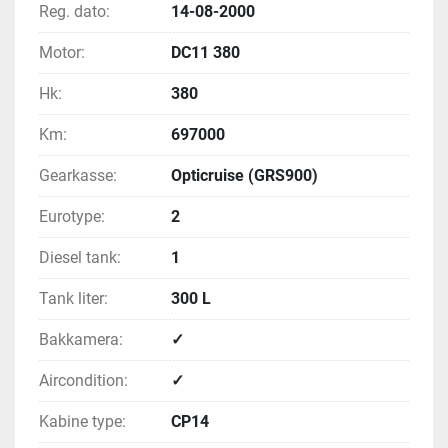
Reg. dato:
14-08-2000
Motor:
DC11 380
Hk:
380
Km:
697000
Gearkasse:
Opticruise (GRS900)
Eurotype:
2
Diesel tank:
1
Tank liter:
300 L
Bakkamera:
✓
Aircondition:
✓
Kabine type:
CP14