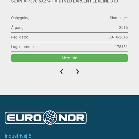
SCANIA P370 6X2*4 HVIDTVED LARSEN FLEXLINE 310
Opbygning
Slamsuger
Årgang
2015
Reg. dato:
30-10-2015
Lagernummer
178151
Mere info
‹
›
Industrivej 5