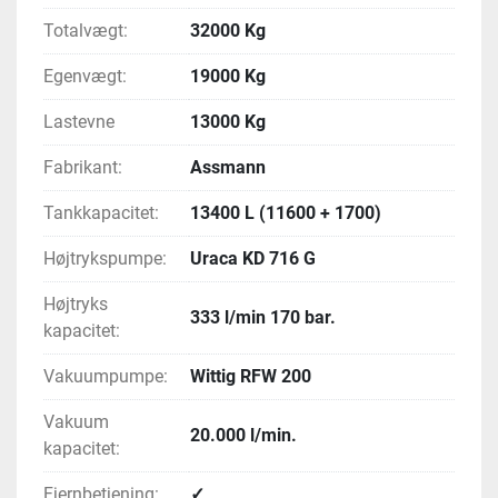
Totalvægt:
32000 Kg
Egenvægt:
19000 Kg
Lastevne
13000 Kg
Fabrikant:
Assmann
Tankkapacitet:
13400 L (11600 + 1700)
Højtrykspumpe:
Uraca KD 716 G
Højtryks
333 l/min 170 bar.
kapacitet:
Vakuumpumpe:
Wittig RFW 200
Vakuum
20.000 l/min.
kapacitet:
Fjernbetjening:
✓