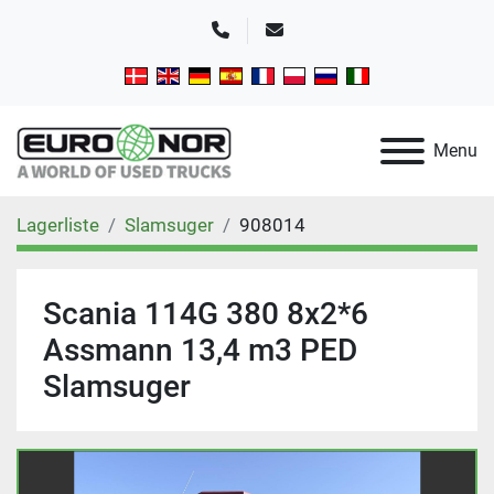
Telefon
E-mail
Menu
Lagerliste
Slamsuger
908014
Scania 114G 380 8x2*6
Assmann 13,4 m3 PED
Slamsuger