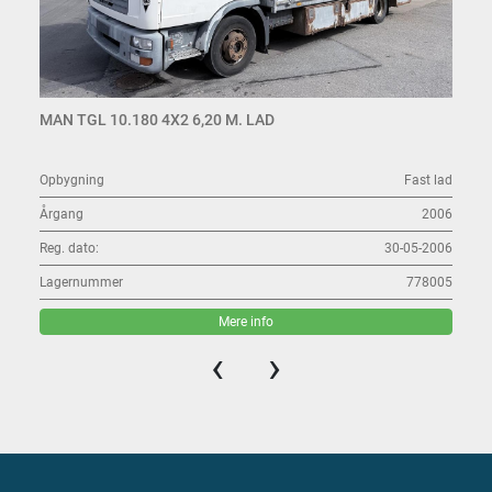
MAN TGL 10.180 4X2 6,20 M. LAD
Opbygning
Fast lad
Årgang
2006
Reg. dato:
30-05-2006
Lagernummer
778005
Mere info
‹
›