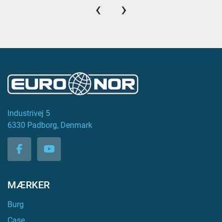
‹
›
Industrivej 5
6330 Padborg, Denmark
facebook
youtube
MÆRKER
Burg
Case