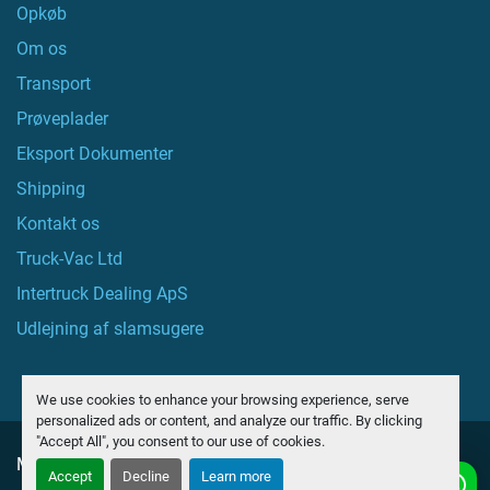
Opkøb
Om os
Transport
Prøveplader
Eksport Dokumenter
Shipping
Kontakt os
Truck-Vac Ltd
Intertruck Dealing ApS
Udlejning af slamsugere
We use cookies to enhance your browsing experience, serve
personalized ads or content, and analyze our traffic. By clicking
"Accept All", you consent to our use of cookies.
Manage Cookies
Accept
Decline
Learn more