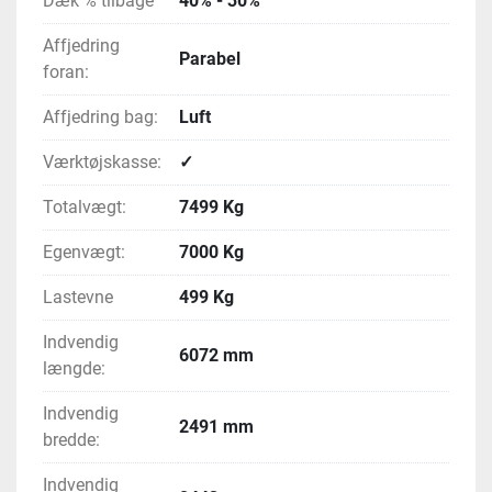
Dæk % tilbage
40% - 30%
Affjedring
Parabel
foran:
Affjedring bag:
Luft
Værktøjskasse:
✓
Totalvægt:
7499 Kg
Egenvægt:
7000 Kg
Lastevne
499 Kg
Indvendig
6072 mm
længde:
Indvendig
2491 mm
bredde:
Indvendig