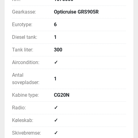
Gearkasse:
Opticruise GRS905R
Eurotype:
6
Diesel tank:
1
Tank liter:
300
Aircondition:
✓
Antal
1
sovepladser:
Kabine type:
CG20N
Radio:
✓
Køleskab:
✓
Skivebremse:
✓