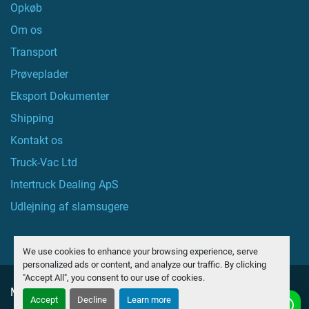
Opkøb
Om os
Transport
Prøveplader
Eksport Dokumenter
Shipping
Kontakt os
Truck-Vac Ltd
Intertruck Dealing ApS
Udlejning af slamsugere
We use cookies to enhance your browsing experience, serve
personalized ads or content, and analyze our traffic. By clicking
"Accept All", you consent to our use of cookies.
Manage Cookies
Accept
Decline
Learn more