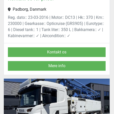
Padborg, Danmark
Reg. dato:: 23-03-2016 | Motor:: DC13 | Hk:: 370 | Km::
230000 | Gearkasse:: Opticruise (GRS905) | Eurotype::
6 | Diesel tank:: 1 | Tank liter:: 350 L | Bakkamera:: ✓ |
Kabinevarmer:: ✓ | Aircondition:: ✓
Kontakt os
Mere info