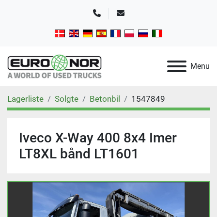
Telefon
E-mail
Menu
Lagerliste
Solgte
Betonbil
1547849
Iveco X-Way 400 8x4 Imer
LT8XL bånd LT1601