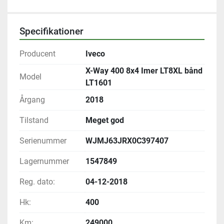
Specifikationer
Producent
Iveco
X-Way 400 8x4 Imer LT8XL bånd
Model
LT1601
Årgang
2018
Tilstand
Meget god
Serienummer
WJMJ63JRX0C397407
Lagernummer
1547849
Reg. dato:
04-12-2018
Hk:
400
Km:
249000