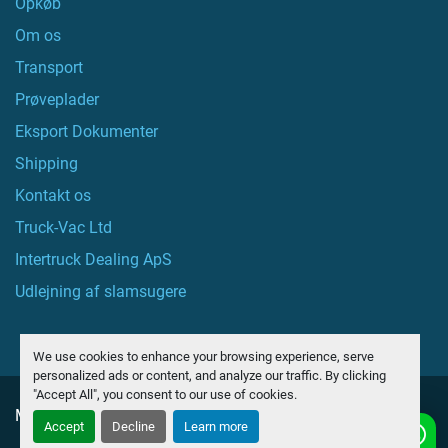
Opkøb
Om os
Transport
Prøveplader
Eksport Dokumenter
Shipping
Kontakt os
Truck-Vac Ltd
Intertruck Dealing ApS
Udlejning af slamsugere
We use cookies to enhance your browsing experience, serve
personalized ads or content, and analyze our traffic. By clicking
"Accept All", you consent to our use of cookies.
Manage Cookies
Accept
Decline
Learn more