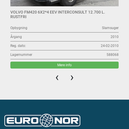
VOLVO FM420 6X2*4 EEV INTERCONSULT 12.700 L.
RUSTFRI
Opbygning
Slamsuger
Årgang
2010
Reg. dato:
24-02-2010
Lagernummer
588068
Mere info
‹
›