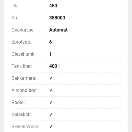
Hk:
480
Km:
388000
Gearkasse:
Automat
Eurotype:
6
Diesel tank:
1
Tank liter:
400 l
Bakkamera:
✓
Aircondition:
✓
Radio:
✓
Køleskab:
✓
Skivebremse:
✓