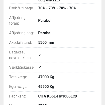
385/65R22,5
Dæk % tilbage
70% - 70% - 70% - 70%
Affjedring
Parabel
foran:
Affjedring bag:
Parabel
Akselafstand:
5300 mm
Bagaksel,
✓
navreduktion:
Værktøjskasse:
✓
Totalvægt:
47000 Kg
Egenvægt:
45500 Kg
Fabrikant:
CIFA K55L-HP1808ECX