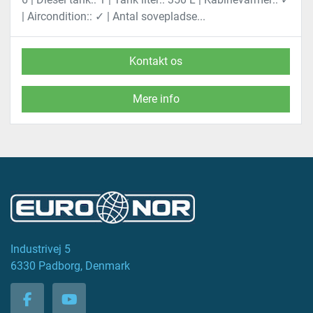
| Aircondition:: ✓ | Antal sovepladse...
Kontakt os
Mere info
Industrivej 5
6330 Padborg, Denmark
facebook
youtube