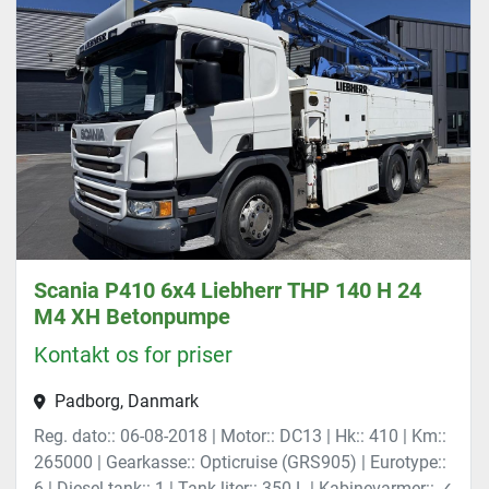
Scania P410 6x4 Liebherr THP 140 H 24
M4 XH Betonpumpe
Kontakt os for priser
Padborg, Danmark
Reg. dato:: 06-08-2018 | Motor:: DC13 | Hk:: 410 | Km::
265000 | Gearkasse:: Opticruise (GRS905) | Eurotype::
6 | Diesel tank:: 1 | Tank liter:: 350 L | Kabinevarmer:: ✓