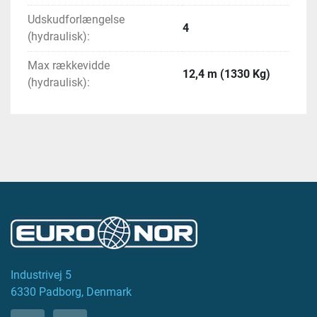
Udskudforlængelse
4
(hydraulisk):
Max rækkevidde
12,4 m (1330 Kg)
(hydraulisk):
Industrivej 5
6330 Padborg, Denmark