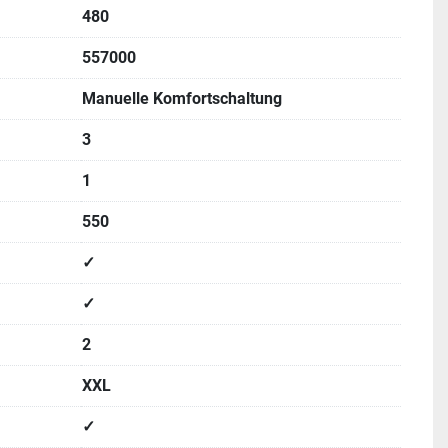
480
557000
Manuelle Komfortschaltung
3
1
550
✓
✓
2
XXL
✓