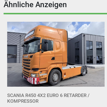
Ähnliche Anzeigen
VOLVO FH540 6X2*4 VM TARM HYDRAULIK.