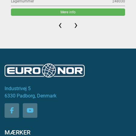
Lagernummer
248030
Mere info
‹
›
Industrivej 5
6330 Padborg, Denmark
facebook
youtube
MÆRKER