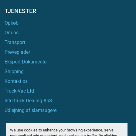
TJENESTER
Opkøb
Om os
Transport
Prøveplader
Eksport Dokumenter
Shipping
Kontakt os
Truck-Vac Ltd
Intertruck Dealing ApS
Udlejning af slamsugere
We use cookies to enhance your browsing experience, serve
personalized ads or content, and analyze our traffic. By clicking