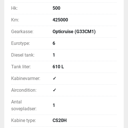
Hk:
500
Km:
425000
Gearkasse:
Opticruise (G33CM1)
Eurotype:
6
Diesel tank:
1
Tank liter:
610 L
Kabinevarmer:
✓
Aircondition:
✓
Antal
1
sovepladser:
Kabine type:
CS20H