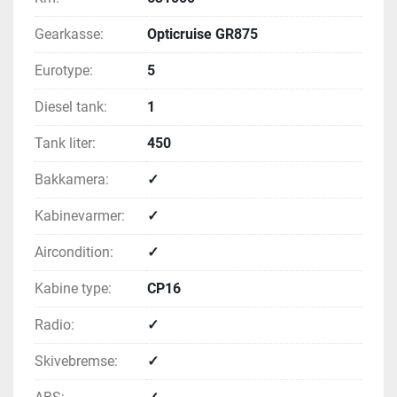
Gearkasse:
Opticruise GR875
Eurotype:
5
Diesel tank:
1
Tank liter:
450
Bakkamera:
✓
Kabinevarmer:
✓
Aircondition:
✓
Kabine type:
CP16
Radio:
✓
Skivebremse:
✓